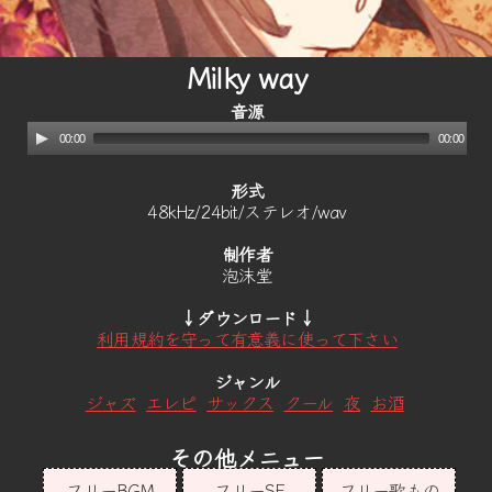
Milky way
音源
00:00
00:00
形式
48kHz/24bit/ステレオ/wav
制作者
泡沫堂
↓ダウンロード↓
利用規約を守って有意義に使って下さい
ジャンル
ジャズ
エレピ
サックス
クール
夜
お酒
その他メニュー
フリーBGM
フリーSE
フリー歌もの